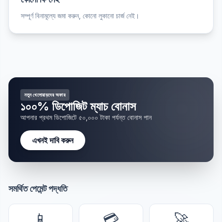
সম্পূর্ণ বিনামূল্যে জমা করুন, কোনো লুকানো চার্জ নেই।
নতুন খেলোয়াড়দের অফার
১০০% ডিপোজিট ম্যাচ বোনাস
আপনার প্রথম ডিপোজিটে ৫০,০০০ টাকা পর্যন্ত বোনাস পান
এখনই দাবি করুন
সমর্থিত পেমেন্ট পদ্ধতি
📱
💳
🚀