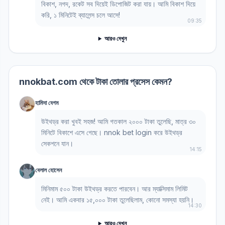
বিকাশ, নগদ, রকেট সব দিয়েই ডিপোজিট করা যায়। আমি বিকাশ দিয়ে
করি, ১ মিনিটেই ব্যালেন্স চলে আসে!
09:35
আরও দেখুন
nnokbat.com থেকে টাকা তোলার প্রসেস কেমন?
হামিদা বেগম
উইথড্র করা খুবই সহজ! আমি গতকাল ২০০০ টাকা তুলেছি, মাত্র ৩০
মিনিটে বিকাশে এসে গেছে। nnok bet login করে উইথড্র
সেকশনে যান।
14:15
বেলাল হোসেন
মিনিমাম ৫০০ টাকা উইথড্র করতে পারবেন। আর ম্যাক্সিমাম লিমিট
নেই। আমি একবার ১৫,০০০ টাকা তুলেছিলাম, কোনো সমস্যা হয়নি।
14:30
আরও দেখুন