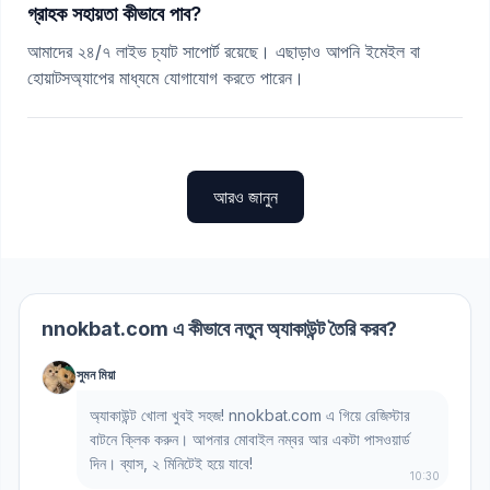
গ্রাহক সহায়তা কীভাবে পাব?
আমাদের ২৪/৭ লাইভ চ্যাট সাপোর্ট রয়েছে। এছাড়াও আপনি ইমেইল বা
হোয়াটসঅ্যাপের মাধ্যমে যোগাযোগ করতে পারেন।
আরও জানুন
nnokbat.com এ কীভাবে নতুন অ্যাকাউন্ট তৈরি করব?
সুমন মিয়া
অ্যাকাউন্ট খোলা খুবই সহজ! nnokbat.com এ গিয়ে রেজিস্টার
বাটনে ক্লিক করুন। আপনার মোবাইল নম্বর আর একটা পাসওয়ার্ড
দিন। ব্যাস, ২ মিনিটেই হয়ে যাবে!
10:30