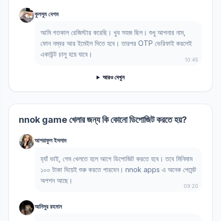
কুলসুম বেগম
আমি গতকাল রেজিস্টার করেছি। খুব সহজ ছিল। শুধু আপনার নাম,
ফোন নম্বর আর ইমেইল দিতে হবে। তারপর OTP ভেরিফাই করলেই
একাউন্ট চালু হয়ে যাবে।
10:45
আরও দেখুন
nnok game খেলার জন্য কি কোনো ডিপোজিট করতে হয়?
আশরাফুল ইসলাম
হ্যাঁ ভাই, গেম খেলতে হলে আগে ডিপোজিট করতে হবে। তবে মিনিমাম
১০০ টাকা দিয়েই শুরু করতে পারবেন। nnok apps এ অনেক পেমেন্ট
অপশন আছে।
09:20
আনিসুর রহমান