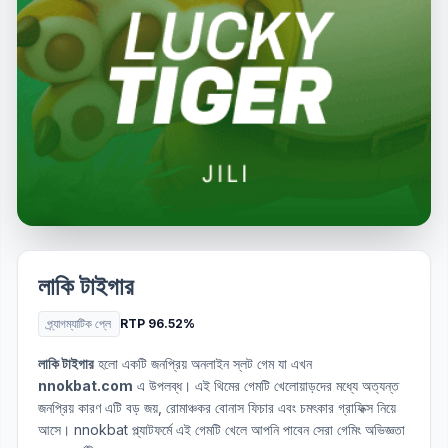
▶
লাকি টাইগার
প্র্যাগম্যাটিক প্লে
RTP 96.52%
লাকি টাইগার
হলো একটি জনপ্রিয় অনলাইন স্লট গেম যা এখন
nnokbat.com
এ উপলব্ধ। এই থিমের গেমটি খেলোয়াড়দের মধ্যে অত্যন্ত
জনপ্রিয় কারণ এটি বড় জয়, রোমাঞ্চকর বোনাস ফিচার এবং চমৎকার গ্রাফিক্স নিয়ে
আসে। nnokbat প্ল্যাটফর্মে এই গেমটি খেলে আপনি পাবেন সেরা গেমিং অভিজ্ঞতা