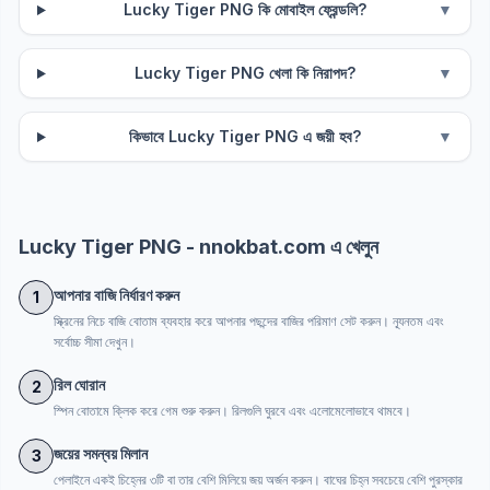
Lucky Tiger PNG কি মোবাইল ফ্রেন্ডলি?
▼
Lucky Tiger PNG খেলা কি নিরাপদ?
▼
কিভাবে Lucky Tiger PNG এ জয়ী হব?
▼
Lucky Tiger PNG - nnokbat.com এ খেলুন
আপনার বাজি নির্ধারণ করুন
1
স্ক্রিনের নিচে বাজি বোতাম ব্যবহার করে আপনার পছন্দের বাজির পরিমাণ সেট করুন। ন্যূনতম এবং
সর্বোচ্চ সীমা দেখুন।
রিল ঘোরান
2
স্পিন বোতামে ক্লিক করে গেম শুরু করুন। রিলগুলি ঘুরবে এবং এলোমেলোভাবে থামবে।
জয়ের সমন্বয় মিলান
3
পেলাইনে একই চিহ্নের ৩টি বা তার বেশি মিলিয়ে জয় অর্জন করুন। বাঘের চিহ্ন সবচেয়ে বেশি পুরস্কার